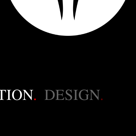
TION
.
DESIGN
.
LI